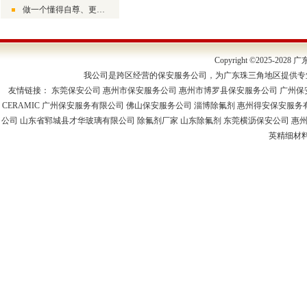
做一个懂得自尊、更懂得尊人的生活者
Copyright ©2025-2
我公司是跨区经营的保安服务公司，为广东珠三角地区提供专
友情链接：
东莞保安公司
惠州市保安服务公司
惠州市博罗县保安服务公司
广州保
CERAMIC
广州保安服务有限公司
佛山保安服务公司
淄博除氟剂
惠州得安保安服务
公司
山东省郓城县才华玻璃有限公司
除氟剂厂家
山东除氟剂
东莞横沥保安公司
惠
英精细材