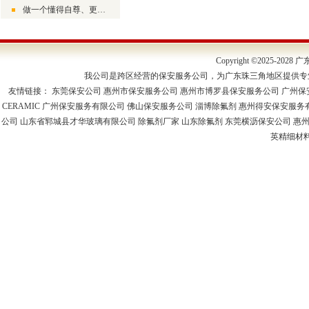
做一个懂得自尊、更懂得尊人的生活者
Copyright ©2025-2
我公司是跨区经营的保安服务公司，为广东珠三角地区提供专
友情链接：
东莞保安公司
惠州市保安服务公司
惠州市博罗县保安服务公司
广州保
CERAMIC
广州保安服务有限公司
佛山保安服务公司
淄博除氟剂
惠州得安保安服务
公司
山东省郓城县才华玻璃有限公司
除氟剂厂家
山东除氟剂
东莞横沥保安公司
惠
英精细材