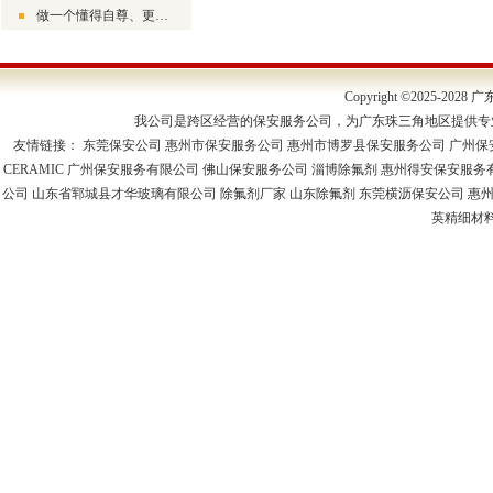
做一个懂得自尊、更懂得尊人的生活者
Copyright ©2025-2
我公司是跨区经营的保安服务公司，为广东珠三角地区提供专
友情链接：
东莞保安公司
惠州市保安服务公司
惠州市博罗县保安服务公司
广州保
CERAMIC
广州保安服务有限公司
佛山保安服务公司
淄博除氟剂
惠州得安保安服务
公司
山东省郓城县才华玻璃有限公司
除氟剂厂家
山东除氟剂
东莞横沥保安公司
惠
英精细材