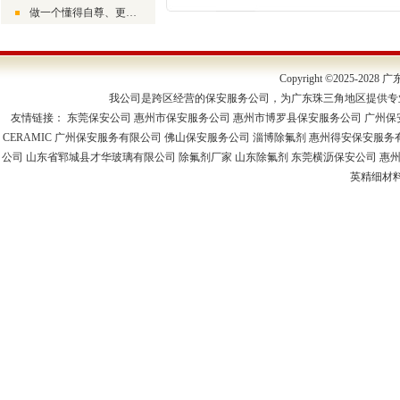
做一个懂得自尊、更懂得尊人的生活者
Copyright ©2025-2
我公司是跨区经营的保安服务公司，为广东珠三角地区提供专
友情链接：
东莞保安公司
惠州市保安服务公司
惠州市博罗县保安服务公司
广州保
CERAMIC
广州保安服务有限公司
佛山保安服务公司
淄博除氟剂
惠州得安保安服务
公司
山东省郓城县才华玻璃有限公司
除氟剂厂家
山东除氟剂
东莞横沥保安公司
惠
英精细材